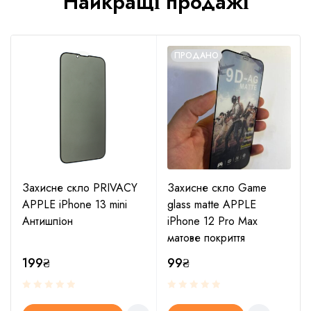
Найкращі продажі
ПРОДАНО
Захисне скло PRIVACY
Захисне скло Game
APPLE iPhone 13 mini
glass matte APPLE
Антишпіон
iPhone 12 Pro Max
матове покриття
199
₴
99
₴