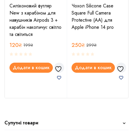
Силіконовий футляр
Чохол Silicone Case
New з карабіном для
Square Full Camera
навушників Airpods 3 +
Protective (AA) для
карабін накопичує світло
Apple iPhone 14 pro
та світиться
120
₴
250
₴
199
₴
299
₴
Додати в кошик
Додати в кошик
Супутні товари