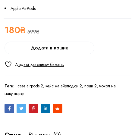
Apple AirPods
180
₴
599
₴
Додати в кошик
Теги:
case airpods 2
,
кейс на айрподси 2
,
поци 2
,
чохол на
навушники
Опис
Відгуки (0)