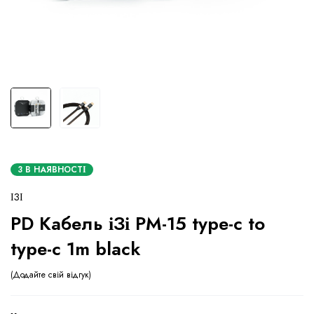
3 В НАЯВНОСТІ
ІЗІ
PD Кабель іЗі PM-15 type-c to
type-c 1m black
Додайте свій відгук