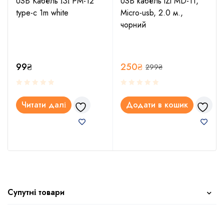
USB Кабель іЗі PM-12
USB кабель iZi MD-11,
type-c 1m white
Micro-usb, 2.0 м.,
чорний
99
₴
250
₴
299
₴
Читати далі
Додати в кошик
Супутні товари