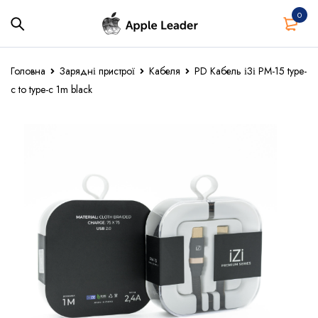
0
Головна
Зарядні пристрої
Кабеля
PD Кабель іЗі PM-15 type-
c to type-c 1m black