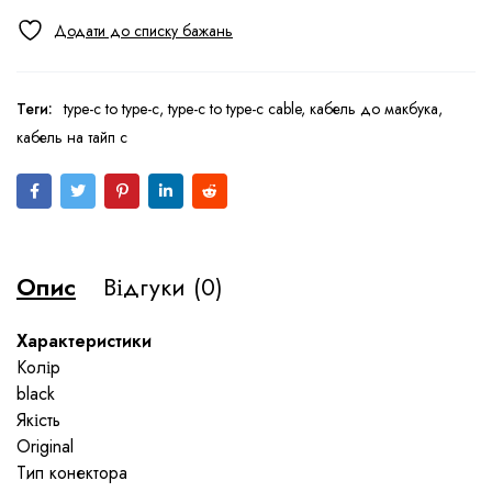
Теги:
type-c to type-c
,
type-c to type-c cable
,
кабель до макбука
,
кабель на тайп с
Опис
Відгуки (0)
Характеристики
Колір
black
Якість
Original
Тип конектора