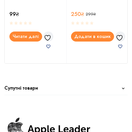
99
₴
250
₴
299
₴
Читати далі
Додати в кошик
Супутні товари