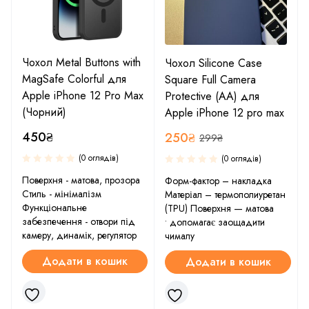
Чохол Metal Buttons with
Чохол Silicone Case
MagSafe Colorful для
Square Full Camera
Apple iPhone 12 Pro Max
Protective (AA) для
(Чорний)
Apple iPhone 12 pro max
450
₴
250
₴
299
₴
(0 оглядів)
(0 оглядів)
Поверхня - матова, прозора
Форм-фактор – накладка
Стиль - мінімалізм
Матеріал – термополиуретан
Функціональне
(TPU) Поверхня — матова
забезпечення - отвори під
• допомагає заощадити
камеру, динамік, регулятор
чималу
Додати в кошик
Додати в кошик