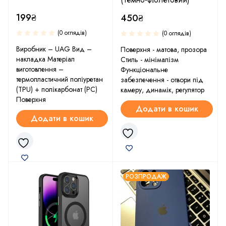
199
₴
450
₴
(0 оглядів)
(0 оглядів)
Виробник – UAG Вид –
Поверхня - матова, прозора
накладка Матеріал
Стиль - мінімалізм
виготовлення –
Функціональне
термопластичний поліуретан
забезпечення - отвори під
(TPU) + полікарбонат (PC)
камеру, динамік, регулятор
Поверхня
Додати в кошик
Додати в кошик
РОЗПРОДАЖ