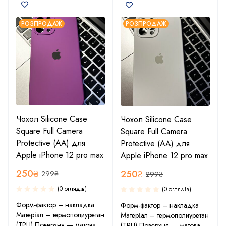
РОЗПРОДАЖ
РОЗПРОДАЖ
Чохол Silicone Case
Чохол Silicone Case
Square Full Camera
Square Full Camera
Protective (AA) для
Protective (AA) для
Apple iPhone 12 pro max
Apple iPhone 12 pro max
250
₴
250
₴
299
₴
299
₴
(0 оглядів)
(0 оглядів)
Форм-фактор – накладка
Форм-фактор – накладка
Матеріал – термополиуретан
Матеріал – термополиуретан
(TPU) Поверхня — матова
(TPU) Поверхня — матова