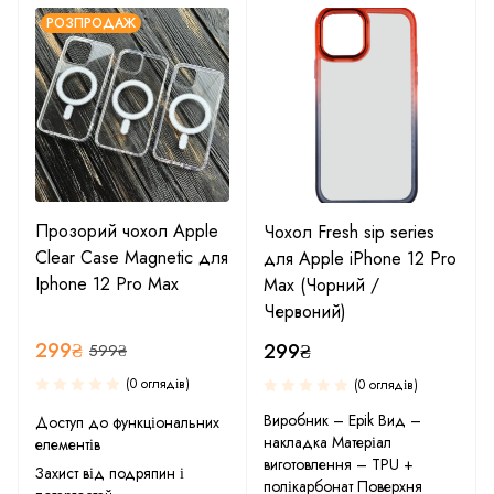
РОЗПРОДАЖ
Прозорий чохол Apple
Чохол Fresh sip series
Clear Case Magnetic для
для Apple iPhone 12 Pro
Iphone 12 Pro Max
Max (Чорний /
Червоний)
299
₴
299
₴
599
₴
(0 оглядів)
(0 оглядів)
Виробник – Epik Вид –
Доступ до функціональних
накладка Матеріал
елементів
виготовлення – TPU +
Захист від подряпин і
полікарбонат Поверхня