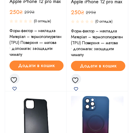
Apple iPhone 12 pro max
Apple iPhone 12 pro max
250
₴
250
₴
299
₴
299
₴
(0 оглядів)
(0 оглядів)
Форм-фактор – накладка
Форм-фактор – накладка
Матеріал – термополиуретан
Матеріал – термополиуретан
(TPU) Поверхня — матова
(TPU) Поверхня — матова
• допомагає заощадити
• допомагає заощадити
чималу
чималу
Додати в кошик
Додати в кошик