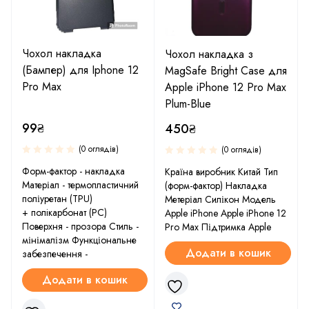
Чохол накладка
Чохол накладка з
(Бампер) для Iphone 12
MagSafe Bright Case для
Pro Max
Apple iPhone 12 Pro Max
Plum-Blue
99
₴
450
₴
(0 оглядів)
(0 оглядів)
Форм-фактор - накладка
Країна виробник Китай Тип
Матеріал - термопластичний
(форм-фактор) Накладка
поліуретан (TPU)
Метеріал Силікон Модель
+ полiкарбонат (PC)
Apple iPhone Apple iPhone 12
Поверхня - прозора Стиль -
Pro Max Підтримка Apple
мінімалізм Функціональне
Додати в кошик
забезпечення -
Додати в кошик