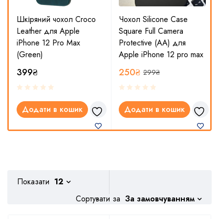
Шкіряний чохол Croco
Чохол Silicone Case
Leather для Apple
Square Full Camera
x
iPhone 12 Pro Max
Protective (AA) для
(Green)
Apple iPhone 12 pro max
399
₴
250
₴
299
₴
Додати в кошик
Додати в кошик
Показати
12
За замовчуванням
Сортувати за