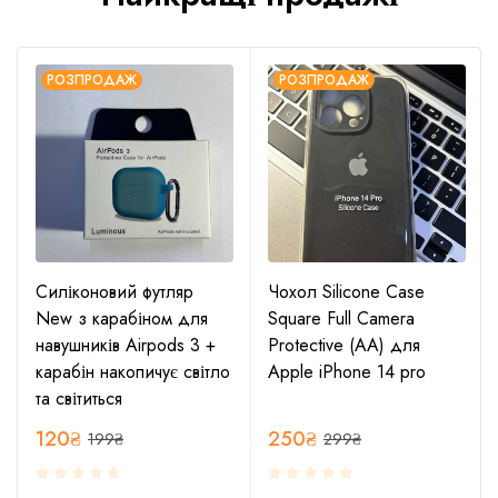
РОЗПРОДАЖ
РОЗПРОДАЖ
Силіконовий футляр
Чохол Silicone Case
New з карабіном для
Square Full Camera
навушників Airpods 3 +
Protective (AA) для
карабін накопичує світло
Apple iPhone 14 pro
та світиться
120
₴
250
₴
199
₴
299
₴