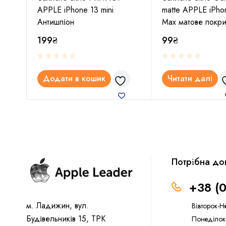
APPLE iPhone 13 mini
matte APPLE iPho
Антишпіон
Max матове покри
199
₴
99
₴
Додати в кошик
Читати далі
Потрібна до
+38 (
м. Ладижин, вул.
Вівторок-Н
Будівельників 15, ТРК
Понеділок