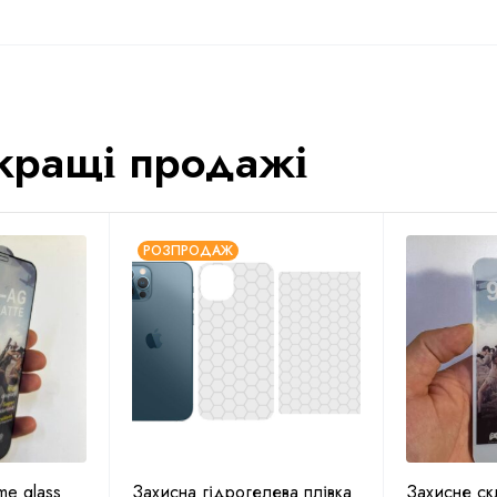
кращі продажі
РОЗПРОДАЖ
e glass
Захисна гідрогелева плівка
Захисне ск