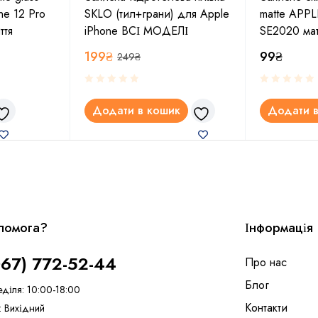
ne 12 Pro
SKLO (тил+грани) для Apple
matte APPLE
ття
iPhone ВСІ МОДЕЛІ
SE2020 мат
199
₴
99
₴
249
₴
Додати в кошик
Додати в
помога?
Інформація
067) 772-52-44
Про нас
Блог
еділя: 10:00-18:00
Контакти
: Вихідний