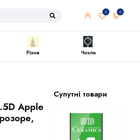
0
0
Чохли
Iphone
Супутні товари
.5D Apple
прозоре,