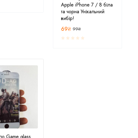
Apple iPhone 7 / 8 біла
та чорна Унікальний
вибір!
69
₴
99
₴
ло Game glass
Матове захисне скло Full
Захис