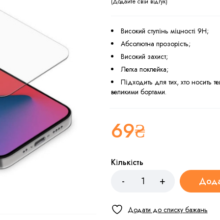
Додайте свій відгук
Високий ступінь міцності 9H;
Абсолютна прозорість;
Високий захист;
Легка поклейка;
Підходить для тих, хто носить те
великими бортами.
69
₴
Кількість
Дода