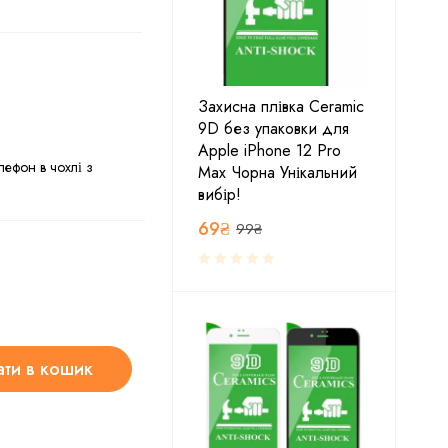
Захисна плівка Ceramic
9D без упаковки для
Apple iPhone 12 Pro
лефон в чохлі з
Max Чорна Унікальний
вибір!
69
₴
99
₴
ти в кошик