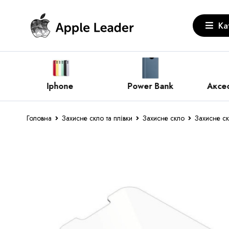
Ка
Power Bank
Аксесуари Apple
За
Головна
Захисне скло та плівки
Захисне скло
Захисне ск