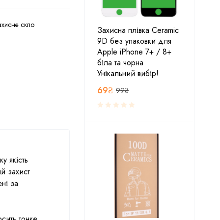
ахисне скло
Захисна плівка Ceramic
9D без упаковки для
Apple iPhone 7+ / 8+
біла та чорна
Унікальний вибір!
69
₴
99
₴
у якість
й захист
ні за
сить тонке,