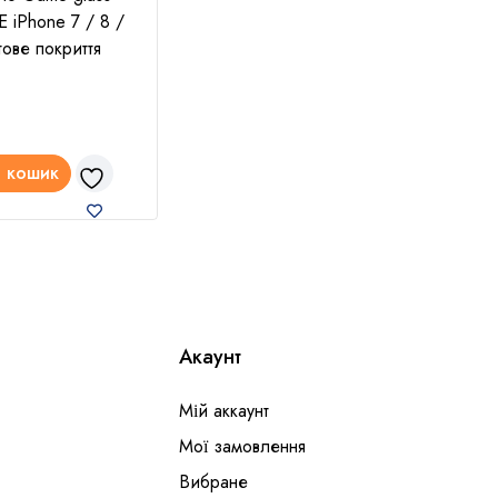
 iPhone 7 / 8 /
Screen для iPhone Xr
APPL
ове покриття
для 
149
₴
149
 кошик
Додати в кошик
До
Акаунт
Мій аккаунт
Мої замовлення
Вибране