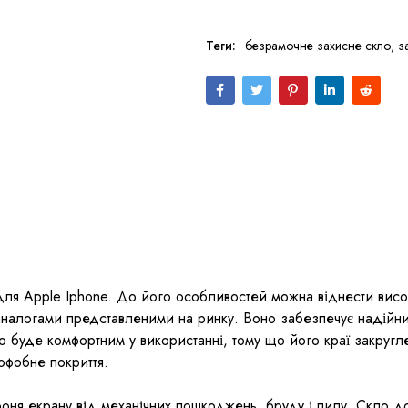
Теги:
безрамочне захисне скло
,
з
ля Apple Iphone. До його особливостей можна віднести висок
 аналогами представленими на ринку. Воно забезпечує надійни
о буде комфортним у використанні, тому що його краї закругле
офобне покриття.
оня екрану від механічних пошкоджень, бруду і пилу. Скло до