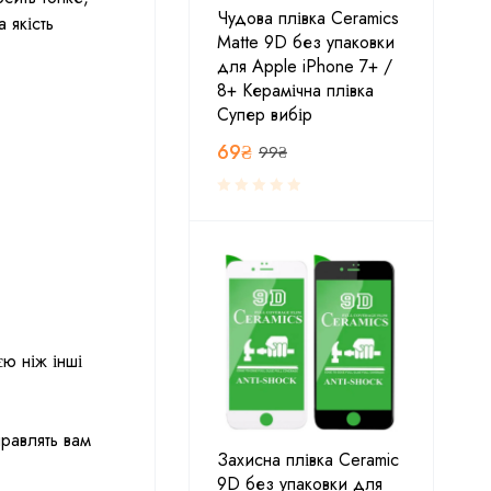
Чудова плівка Ceramics
 якість
Matte 9D без упаковки
для Apple iPhone 7+ /
8+ Керамічна плівка
Супер вибір
69
₴
99
₴
ю ніж інші
равлять вам
Захисна плівка Ceramic
9D без упаковки для