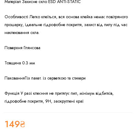
Матеріал Захисне скло ESD ANTI-STATIC
Особливості Легко клеїться, вся основа клейка немає повітряного
прошарку, ідеальне гідрофобне покриття, захист від пилу під час
наклеювання скла.
Поверхня Глянсова
Товщина 0.3 мм
ПакованняТіх пакет. із серветкою та стикери
Функція У разі клеєння не притягує пил, мінімум відбитків,
гідрофобне покриття, 9H, заокруглені краї
149
₴