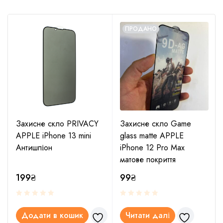
ПРОДАНО
Захисне скло PRIVACY
Захисне скло Game
APPLE iPhone 13 mini
glass matte APPLE
Антишпіон
iPhone 12 Pro Max
матове покриття
199
₴
99
₴
Додати в кошик
Читати далі