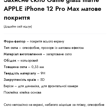
APPLE iPhone 12 Pro Max матове
покриття
Додайте свій відгук
Форм-фактор
– покриття всього екрану
Тип скла
– олеофобне, прозоре із матовим ефектом
Матеріал виготовлення
– загартоване скло
Обідок
– кольоровий
Товщина скла
– 0,33 мм
Твердість матеріалу
– 9H
Закругленість країв
– 5D
Вирізи – для динаміка, для фронтальної камери
Поклейка: клейка основа
Скло непомітно на екрані, набагато міцніше за плівку, олеофобне