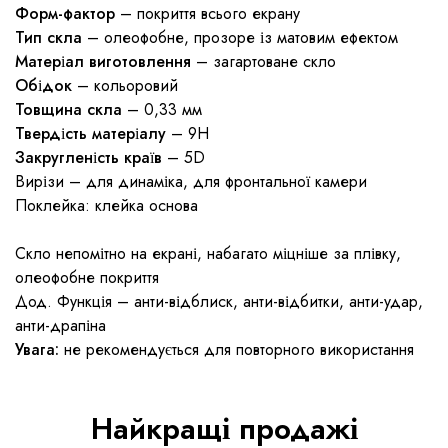
Форм-фактор
– покриття всього екрану
Тип скла
– олеофобне, прозоре із матовим ефектом
Матеріал виготовлення
– загартоване скло
Обідок
– кольоровий
Товщина скла
– 0,33 мм
Твердість матеріалу
– 9H
Закругленість країв
– 5D
Вирізи – для динаміка, для фронтальної камери
Поклейка: клейка основа
Скло непомітно на екрані, набагато міцніше за плівку,
олеофобне покриття
Дод. Функція – анти-відблиск, анти-відбитки, анти-удар,
анти-драпіна
Увага:
не рекомендується для повторного використання
Найкращі продажі