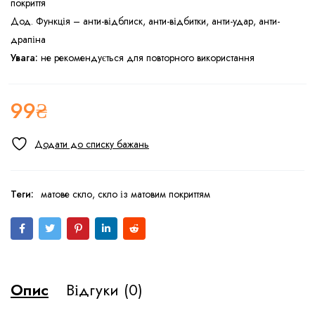
покриття
Дод. Функція – анти-відблиск, анти-відбитки, анти-удар, анти-
драпіна
Увага:
не рекомендується для повторного використання
99
₴
Теги:
матове скло
,
скло із матовим покриттям
Опис
Відгуки (0)