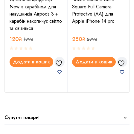
New з карабіном для
Square Full Camera
навушників Airpods 3 +
Protective (AA) для
карабін накопичує світло
Apple iPhone 14 pro
та світиться
120
₴
250
₴
199
₴
299
₴
Додати в кошик
Додати в кошик
Супутні товари