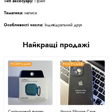
Тип аксесуару:
Принт
Тематика:
написи
Особливості чохла:
Індивідуальний друк
Найкращі продажі
РОЗПРОДАЖ
РОЗПРОДАЖ
Силіконовий футляр
Чохол Silicone Case