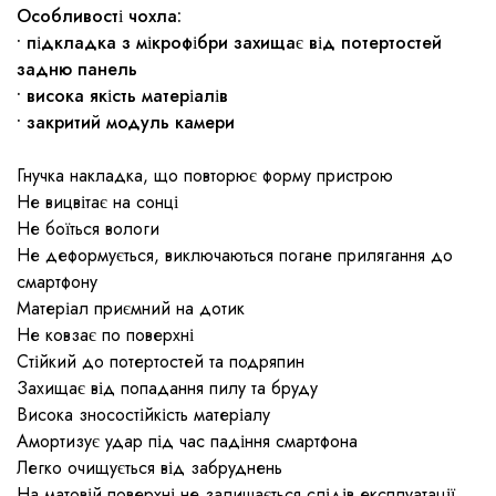
Особливості чохла:
• підкладка з мікрофібри захищає від потертостей
задню панель
• висока якість матеріалів
• закритий модуль камери
Гнучка накладка, що повторює форму пристрою
Не вицвітає на сонці
Не боїться вологи
Не деформується, виключаються погане прилягання до
смартфону
Матеріал приємний на дотик
Не ковзає по поверхні
Стійкий до потертостей та подряпин
Захищає від попадання пилу та бруду
Висока зносостійкість матеріалу
Амортизує удар під час падіння смартфона
Легко очищується від забруднень
На матовій поверхні не залишається слідів експлуатації