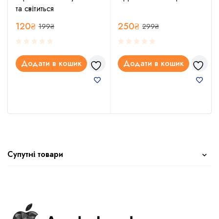
та світиться
120
₴
250
₴
199
₴
299
₴
Додати в кошик
Додати в кошик
Супутні товари