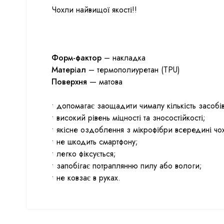
Чохли найвищої якості!!
Форм-фактор
– накладка
Матеріал
– термополиуретан (TPU)
Поверхня
— матова
• допомагає заощадити чималу кількість засобів
• високий рівень міцності та зносостійкості;
• якісне оздоблення з мікрофібри всередині чо
• не шкодить смартфону;
• легко фіксується;
• запобігає потраплянню пилу або вологи;
• не ковзає в руках.