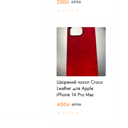
250
₴
399
₴
Шкіряний чохол Croco
Leather для Apple
iPhone 14 Pro Max
400
₴
499
₴