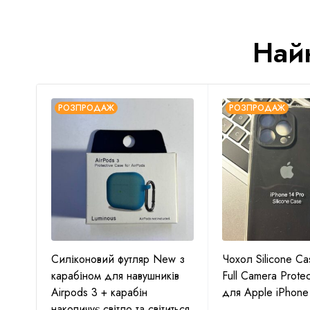
Най
РОЗПРОДАЖ
РОЗПРОДАЖ
w з
Силіконовий футляр New з
Чохол Silicone Ca
ів
карабіном для навушників
Full Camera Protec
/
Airpods 3 + карабін
для Apple iPhone
накопичує світло та світиться