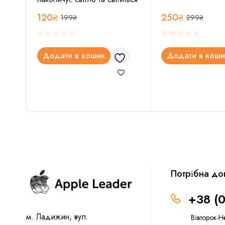
120
₴
250
₴
199
₴
299
₴
Додати в кошик
Додати в коши
Потрібна до
+38 (
м. Ладижин, вул.
Вівторок-Н