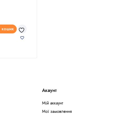
Чорн
149
₴
250
 кошик
Читати далі
До
Акаунт
Мій аккаунт
Мої замовлення