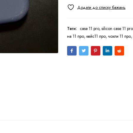
Теги:
case 11 pro
,
silicon case 11 pro
на 11 про
,
кейс11 про
,
чохли 11 про