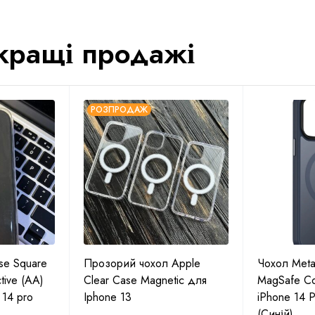
кращі продажі
РОЗПРОДАЖ
se Square
Прозорий чохол Apple
Чохол Metal
tive (AA)
Clear Case Magnetic для
MagSafe Co
 14 pro
Iphone 13
iPhone 14 P
(Синій)