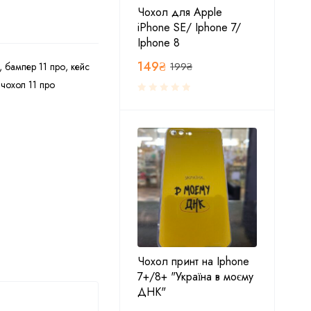
Чохол для Apple
iPhone SE/ Iphone 7/
Iphone 8
149
₴
,
бампер 11 про
,
кейс
199
₴
,
чохол 11 про
Чохол принт на Iphone
7+/8+ "Україна в моєму
ДНК"