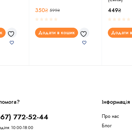
350
₴
449
₴
599
₴
к
Додати в кошик
Додати в
помога?
Інформація
067) 772-52-44
Про нас
Блог
еділя: 10:00-18:00