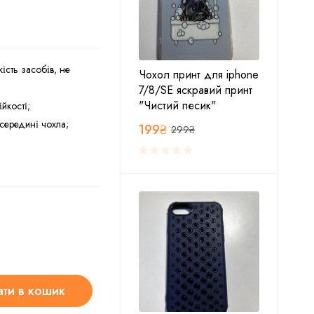
ість засобів, не
Чохол принт для iphone
7/8/SE яскравий принт
"Чистий песик"
ійкості;
середині чохла;
199
₴
299
₴
ти в кошик