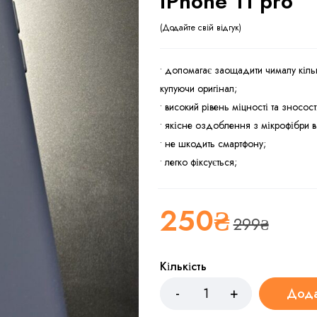
iPhone 11 pro
Додайте свій відгук
• допомагає заощадити чималу кільк
купуючи оригінал;
• високий рівень міцності та зносост
• якісне оздоблення з мікрофібри в
• не шкодить смартфону;
• легко фіксується;
250
₴
299
₴
Кількість
Дода