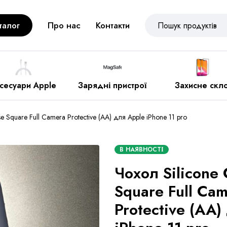
талог
Про нас
Контакти
рядні пристрої
Захисне скло
Різне
e Square Full Camera Protective (AA) для Apple iPhone 11 pro
В НАЯВНОСТІ
Чохол Silicone
Square Full Ca
Protective (AA)