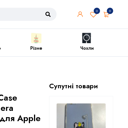
0
0
Чохли
Iphone
P
Супутні товари
 Case
mera
 для Apple