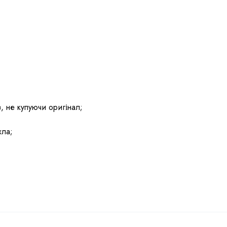
, не купуючи оригінал;
хла;