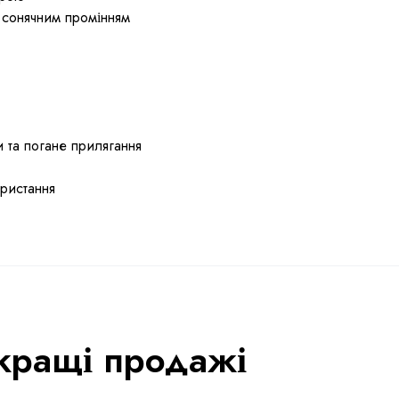
з сонячним промінням
 та погане прилягання
ористання
кращі продажі