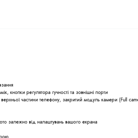
взання
ік, кнопки регулятора гучності та зовнішні порти
а верхньої частини телефону, закритий модуль камери (Full cam
фото залежно від налаштувань вашого екрана
трою