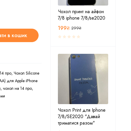
Чохол принт на айфон
7/8 iphone 7/8/se2020
199
₴
299
₴
ти в кошик
 14 про
,
Чохол Silicone
(AA) для Apple iPhone
и
,
чохол на 14 про
,
ами
Чохол Print для Iphone
7/8/SE2020 "Давай
триматися разом"