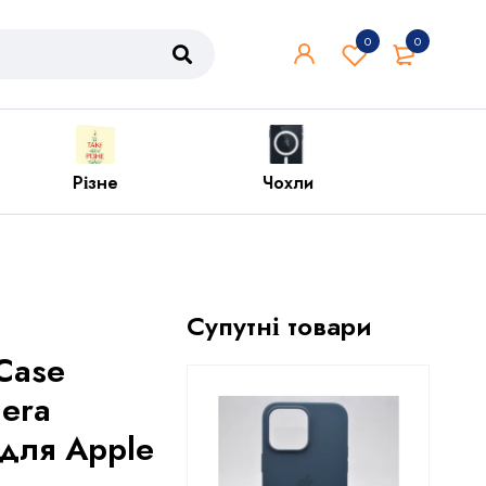
0
0
Чохли
Iphone
P
Супутні товари
 Case
mera
 для Apple