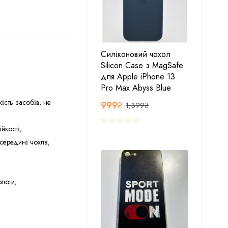
Силіконовий чохол
Silicon Case з MagSafe
для Apple iPhone 13
Pro Max Abyss Blue
ість засобів, не
999
₴
1,399
₴
ійкості;
середині чохла;
ологи;