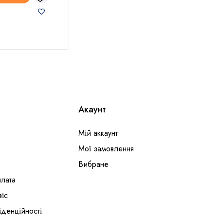
До
Акаунт
Мій аккаунт
Мої замовлення
Вибране
плата
віс
іденційності