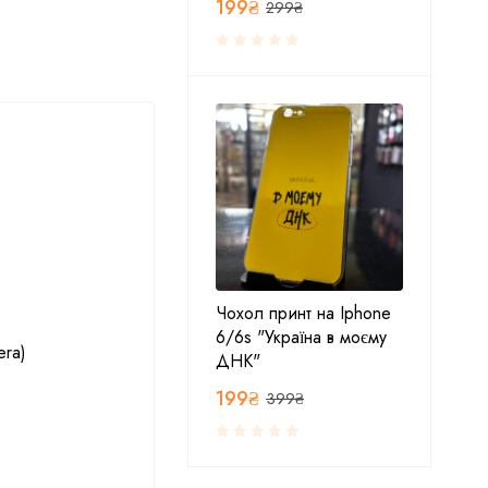
199
₴
299
₴
Чохол принт на Iphone
6/6s "Україна в моєму
era)
ДНК"
199
₴
399
₴