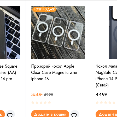
РОЗПРОДАЖ
se Square
Прозорий чохол Apple
Чохол Metal
tive (AA)
Clear Case Magnetic для
MagSafe Co
 14 pro
Iphone 13
iPhone 14 P
(Синій)
350
₴
449
₴
599
₴
к
Додати в кошик
Додати в