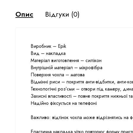
Опис
Відгуки (0)
Виробник – Epik
Вид – накладка
Матеріал виготовлення – силікон
Внутрішній матеріал – мікрофібра
Поверхня чохла – матова
Відмінні риси – покриття анти-відбитки, анти-ко
Технологічні роз’єми – отвори під камеру, динам
Захисні властивості – повне покриття нижньої т
Надійно фіксується на телефоні
Важливо: відтінок чохла може відрізнятись на 
Еластична накладка чітко повторює форму прис