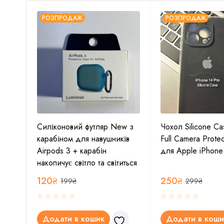
РОЗПРОДАЖ
РОЗПРОДАЖ
w з
Силіконовий футляр New з
Чохол Silicone Ca
ів
карабіном для навушників
Full Camera Protec
/
Airpods 3 + карабін
для Apple iPhone
накопичує світло та світиться
120
₴
250
₴
199
₴
299
₴
Додати в кошик
Додати в коши