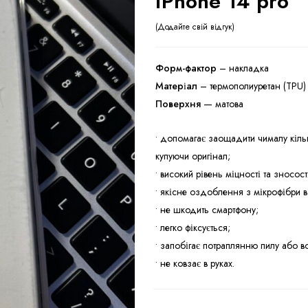
iPhone 14 pro
Додайте свій відгук
Форм-фактор
– накладка
Матеріал
– термополиуретан (TPU)
Поверхня
— матова
• допомагає заощадити чималу кільк
купуючи оригінал;
• високий рівень міцності та зносост
• якісне оздоблення з мікрофібри в
• не шкодить смартфону;
• легко фіксується;
• запобігає потраплянню пилу або в
• не ковзає в руках.