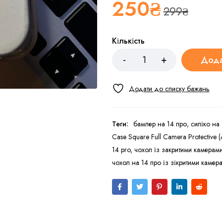
250
₴
299
₴
Кількість
Дода
Теги:
бампер на 14 про
,
силіко на
Case Square Full Camera Protective 
14 pro
,
чохол із закритими камерам
чохол на 14 про із зікритими камер