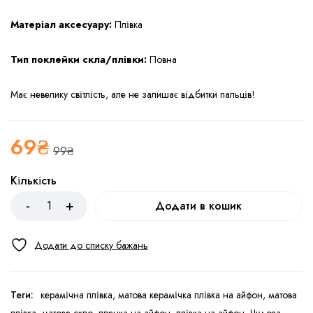
Матеріал аксесуару:
Плівка
Тип поклейки скла/плівки:
Повна
Має невелику світлість, але не залишає відбитки пальців!
69
₴
99
₴
Кількість
Додати в кошик
Теги:
керамічна плівка
,
матова керамічка плівка на айфон
,
матова
плівка
,
матове скло
,
пленка на айфон
,
плівка на айфон
,
Чудова