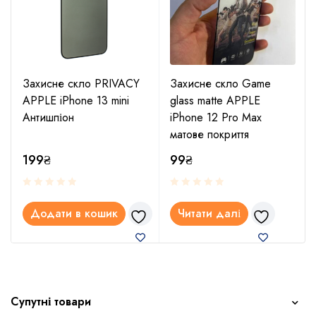
Захисне скло PRIVACY
Захисне скло Game
APPLE iPhone 13 mini
glass matte APPLE
Антишпіон
iPhone 12 Pro Max
матове покриття
199
₴
99
₴
Додати в кошик
Читати далі
Супутні товари