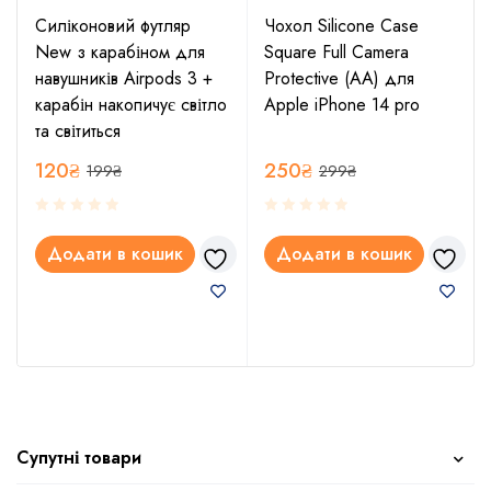
Силіконовий футляр
Чохол Silicone Case
New з карабіном для
Square Full Camera
навушників Airpods 3 +
Protective (AA) для
карабін накопичує світло
Apple iPhone 14 pro
та світиться
120
₴
250
₴
199
₴
299
₴
Додати в кошик
Додати в кошик
Супутні товари