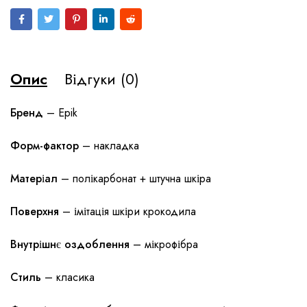
Опис
Відгуки (0)
Бренд
– Epik
Форм-фактор
– накладка
Матеріал
– полікарбонат + штучна шкіра
Поверхня
– імітація шкіри крокодила
Внутрішнє оздоблення
– мікрофібра
Стиль
– класика