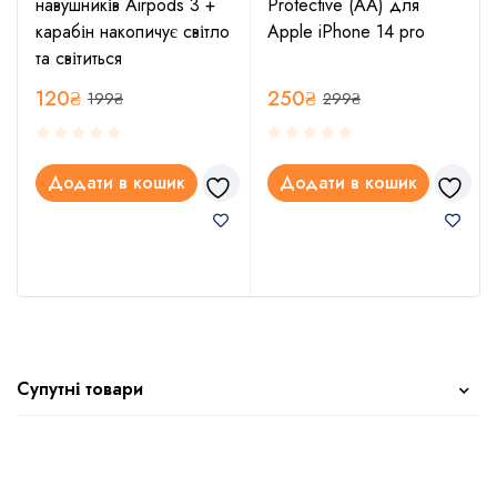
навушників Airpods 3 +
Protective (AA) для
карабін накопичує світло
Apple iPhone 14 pro
та світиться
120
₴
250
₴
199
₴
299
₴
Додати в кошик
Додати в кошик
Супутні товари