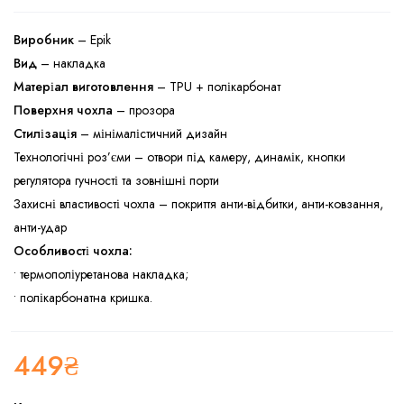
Виробник
– Epik
Вид
– накладка
Матеріал виготовлення
– TPU + полікарбонат
Поверхня чохла
– прозора
Стилізація
– мінімалістичний дизайн
Технологічні роз’єми – отвори під камеру, динамік, кнопки
регулятора гучності та зовнішні порти
Захисні властивості чохла – покриття анти-відбитки, анти-ковзання,
анти-удар
Особливості чохла:
• термополіуретанова накладка;
• полікарбонатна кришка.
449
₴