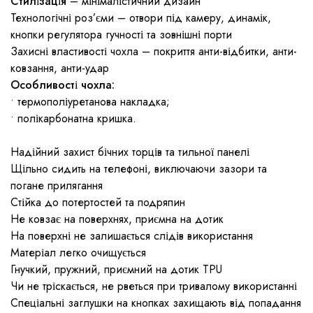
Стилізація
– мінімалістичний дизайн
Технологічні роз’єми – отвори під камеру, динамік,
кнопки регулятора гучності та зовнішні порти
Захисні властивості чохла – покриття анти-відбитки, анти-
ковзання, анти-удар
Особливості чохла:
• термополіуретанова накладка;
• полікарбонатна кришка.
Надійний захист бічних торців та тильної панелі
Щільно сидить на телефоні, виключаючи зазори та
погане прилягання
Стійка до потертостей та подряпин
Не ковзає на поверхнях, приємна на дотик
На поверхні не залишається слідів використання
Матеріал легко очищується
Гнучкий, пружний, приємний на дотик TPU
Чи не тріскається, не рветься при тривалому використанні
Спеціальні заглушки на кнопках захищають від попадання