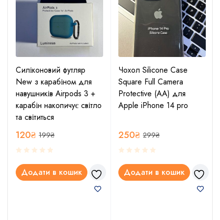
Силіконовий футляр
Чохол Silicone Case
New з карабіном для
Square Full Camera
навушників Airpods 3 +
Protective (AA) для
карабін накопичує світло
Apple iPhone 14 pro
та світиться
120
₴
250
₴
199
₴
299
₴
Додати в кошик
Додати в кошик