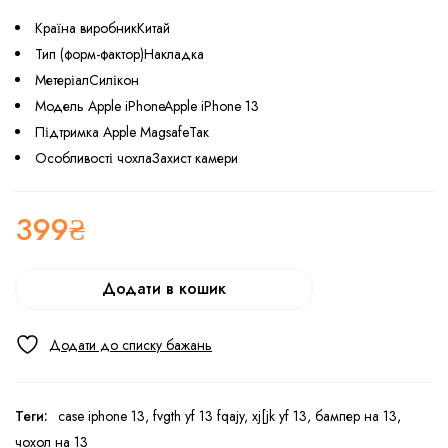
Країна виробникКитай
Тип (форм-фактор)Накладка
МетеріалСилікон
Модель Apple iPhoneApple iPhone 13
Підтримка Apple MagsafeТак
Особливості чохлаЗахист камери
399
₴
Додати в кошик
Теги:
case iphone 13
,
fvgth yf 13 fqajy
,
xj[jk yf 13
,
бампер на 13
,
чохол на 13