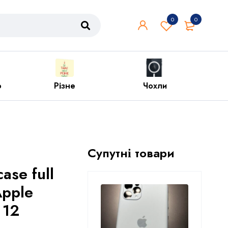
0
0
Чохли
Iphone
Супутні товари
ase full
Apple
 12