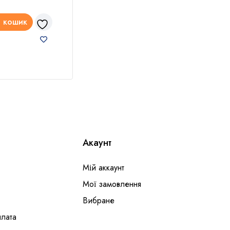
250
 кошик
Читати далі
До
Акаунт
Мій аккаунт
Мої замовлення
Вибране
плата