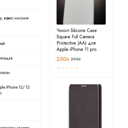
у, ефект носіння
Чохол Silicone Case
Square Full Camera
Protective (AA) для
тай
Apple iPhone 11 pro
кладка
250
₴
299
₴
лікон
ple iPhone 12/ 12
o
 захистом камери