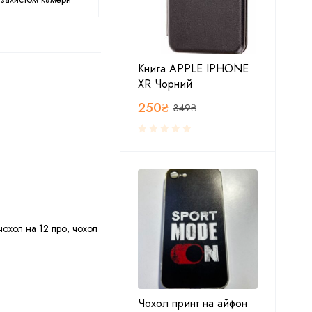
Книга APPLE IPHONE
XR Чорний
250
₴
349
₴
чохол на 12 про
,
чохол
Чохол принт на айфон