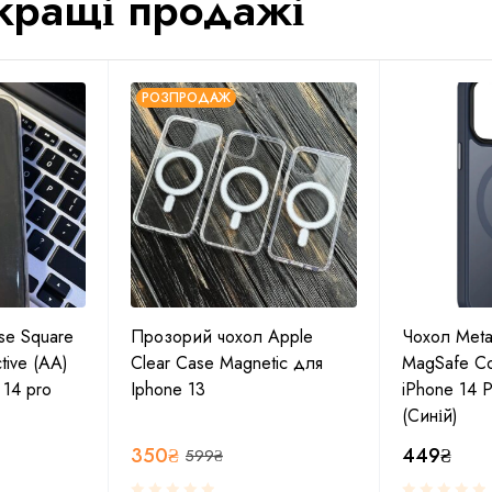
кращі продажі
РОЗПРОДАЖ
se Square
Прозорий чохол Apple
Чохол Metal
tive (AA)
Clear Case Magnetic для
MagSafe Co
 14 pro
Iphone 13
iPhone 14 P
(Синій)
350
₴
449
₴
599
₴