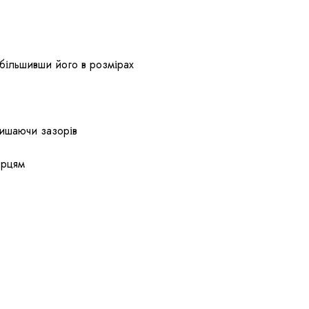
збільшивши його в розмірах
лишаючи зазорів
орцям