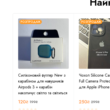
Най
РОЗПРОДАЖ
РОЗПРОДАЖ
Силіконовий футляр New з
Чохол Silicone Ca
e 14
карабіном для навушників
Full Camera Protec
Airpods 3 + карабін
для Apple iPhone
накопичує світло та світиться
120
₴
250
₴
199
₴
299
₴