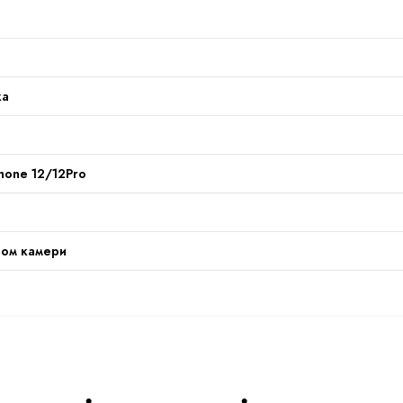
ка
hone 12/12Pro
том камери