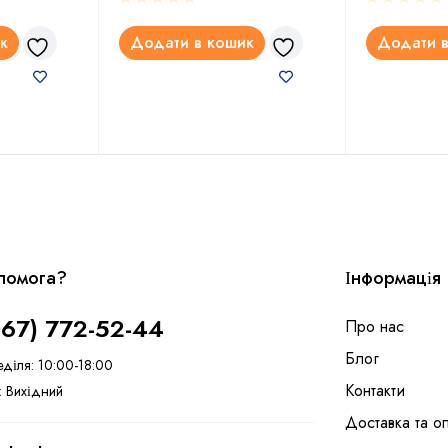
к
Додати в кошик
Додати в
помога?
Інформація
067) 772-52-44
Про нас
Блог
еділя: 10:00-18:00
Контакти
: Вихідний
Доставка та о