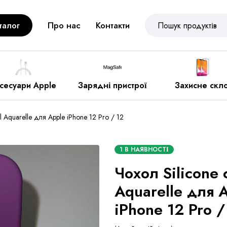
талог
Про нас
Контакти
арядні пристрої
Захисне скло
Різне
ll Aquarelle для Apple iPhone 12 Pro / 12
1 В НАЯВНОСТІ
Чохол Silicone c
Aquarelle для 
iPhone 12 Pro /