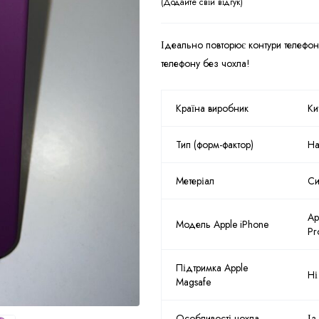
Додайте свій відгук
Ідеально повторює контури телефон
телефону без чохла!
Країна виробник
Ки
Тип (форм-фактор)
На
Метеріал
Си
Ap
Модель Apple iPhone
Pr
Підтримка Apple
Ні
Magsafe
Особливості чохла
Із