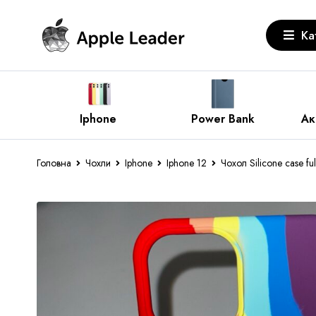
Ка
e
Power Bank
Аксесуари Apple
З
Головна
Чохли
Iphone
Iphone 12
Чохол Silicone case fu