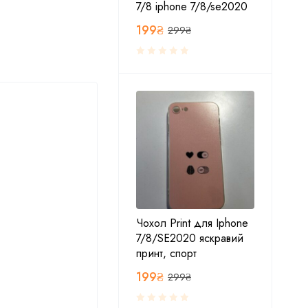
7/8 iphone 7/8/se2020
199
₴
299
₴
Чохол Print для Iphone
7/8/SE2020 яскравий
принт, спорт
199
₴
299
₴