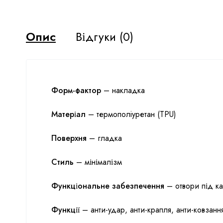
Опис
Відгуки (0)
Форм-фактор
– накладка
Матеріал
– термополiуретан (TPU)
Поверхня
– гладка
Стиль
– мінімалізм
Функціональне забезпечення
– отвори під кам
Функції
– анти-удар, анти-крапля, анти-ковзанн